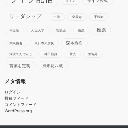
ライン公式
ライン
リーダシップ
一流
全學寺
千秋楽
推薦
南三陸
大正大学
実践会
感想
森本秀樹
末続慎吾
東日本大震災
津波てんでんこ
神田昌典
習慣
菅智晃
言葉を定義
風来坊八蔵
メタ情報
ログイン
投稿フィード
コメントフィード
WordPress.org