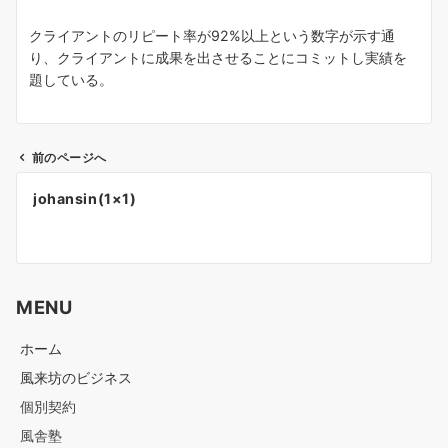
クライアントのリピート率が92%以上という数字が示す通
り、クライアントに成果を出させることにコミットし実績を
題している。
前のページへ
投
johansin(1×1)
稿
ナ
ビ
ゲ
MENU
ー
シ
ホーム
ョ
風来坊のビジネス
ン
個別契約
風舎塾