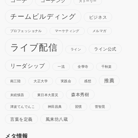
コーチ
コーチング
ストーリー
チームビルディング
ビジネス
プロフェッショナル
マーケティング
メルマガ
ライブ配信
ライン公式
ライン
リーダシップ
一流
全學寺
千秋楽
推薦
南三陸
大正大学
実践会
感想
森本秀樹
末続慎吾
東日本大震災
津波てんでんこ
神田昌典
習慣
菅智晃
言葉を定義
風来坊八蔵
メタ情報