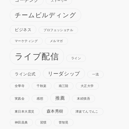
コーチング
ストーリー
チームビルディング
ビジネス
プロフェッショナル
マーケティング
メルマガ
ライブ配信
ライン
リーダシップ
ライン公式
一流
全學寺
千秋楽
南三陸
大正大学
推薦
実践会
感想
末続慎吾
森本秀樹
東日本大震災
津波てんでんこ
神田昌典
習慣
菅智晃