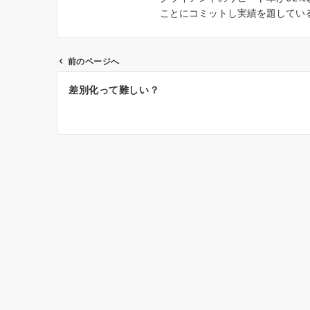
ことにコミットし実績を題してい
前のページへ
投
差別化って難しい？
稿
ナ
ビ
ゲ
ー
シ
ョ
ン