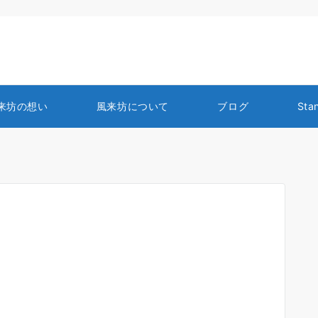
来坊の想い
風来坊について
ブログ
Sta