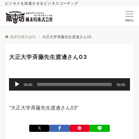
ビジネスを加速させるビジネスコーチング
Menu
風来坊株式会社
大正大学斉藤先生渡邊さん03
大正大学斉藤先生渡邊さん03
音
声
プ
00:00
00:00
レ
ー
“大正大学斉藤先生渡邊さん03”
ヤ
ー