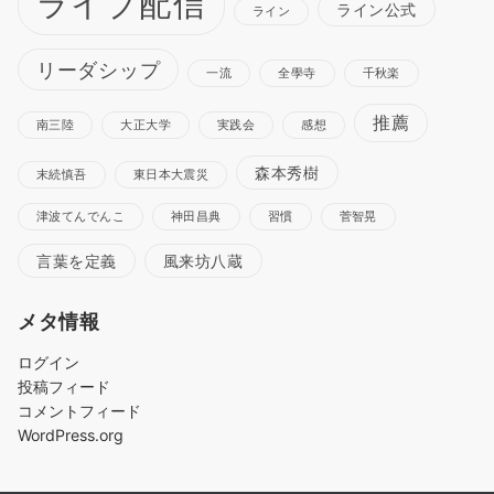
ライブ配信
ライン公式
ライン
リーダシップ
一流
全學寺
千秋楽
推薦
南三陸
大正大学
実践会
感想
森本秀樹
末続慎吾
東日本大震災
津波てんでんこ
神田昌典
習慣
菅智晃
言葉を定義
風来坊八蔵
メタ情報
ログイン
投稿フィード
コメントフィード
WordPress.org