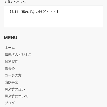
前のページへ
投
【3.11 忘れてないけど・・・】
稿
ナ
ビ
ゲ
MENU
ー
シ
ホーム
ョ
風来坊のビジネス
ン
個別契約
風舎塾
コーチの方
出版事業
風来坊の想い
風来坊について
ブログ